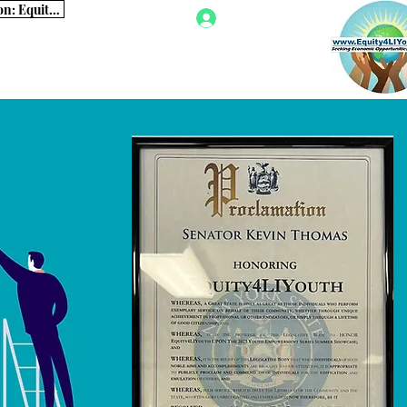
Para obtener información sobre nuestro sitio web, comuníquese con: Equity4LIYouth@gmail.com
Iniciar sesión
milias
Abogacía
More