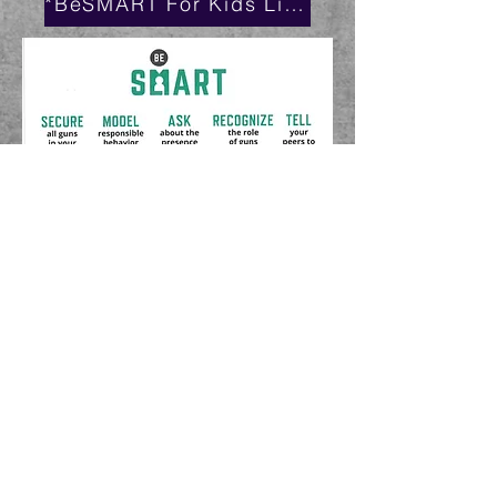
*BeSMART For Kids Link*
© 2020 por Economic Opportunity. Orgullosamente