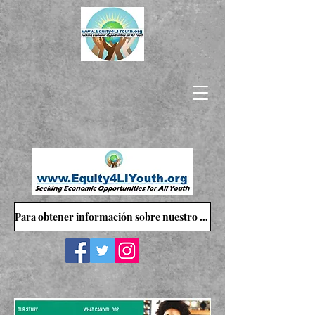
Para obtener información sobre nuestro sitio web, comuníquese con: Equity4LIYouth@gmail.com